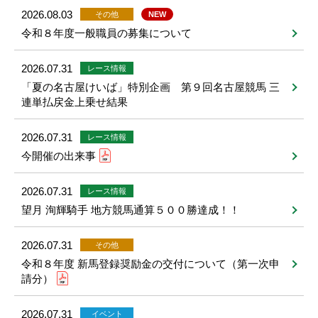
2026.08.03
その他
NEW
令和８年度一般職員の募集について
2026.07.31
レース情報
「夏の名古屋けいば」特別企画 第９回名古屋競馬 三
連単払戻金上乗せ結果
2026.07.31
レース情報
今開催の出来事
2026.07.31
レース情報
望月 洵輝騎手 地方競馬通算５００勝達成！！
2026.07.31
その他
令和８年度 新馬登録奨励金の交付について（第一次申
請分）
2026.07.31
イベント