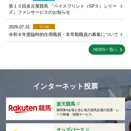
第１０回名古屋競馬 『ベイスプリント（SPⅡ）シリー
ズ』ファンサービスのお知らせ
2026.07.31
その他
令和８年度臨時的任用職員・非常勤職員の募集について
NEWS一覧へ
インターネット投票
楽天競馬
南関東4会場を含む地方競馬全場の投票・レ
ース映像・情報サービス。
オッズパーク