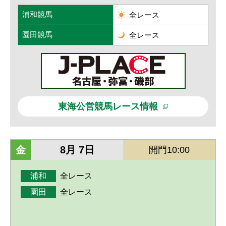
浦和競馬
全レース
園田競馬
全レース
東海公営競馬レース情報
金
8月 7日
開門10:00
浦和
全レース
園田
全レース